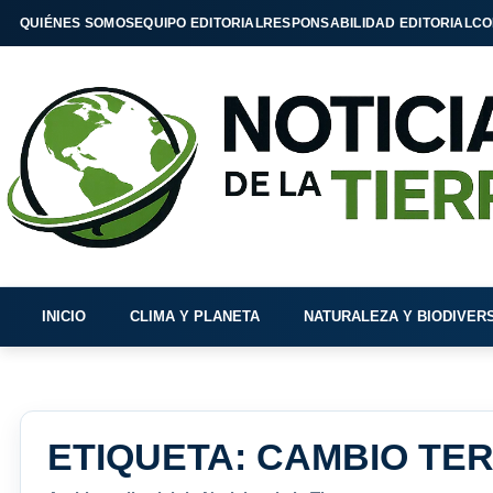
QUIÉNES SOMOS
EQUIPO EDITORIAL
RESPONSABILIDAD EDITORIAL
CO
INICIO
CLIMA Y PLANETA
NATURALEZA Y BIODIVER
ETIQUETA:
CAMBIO TE