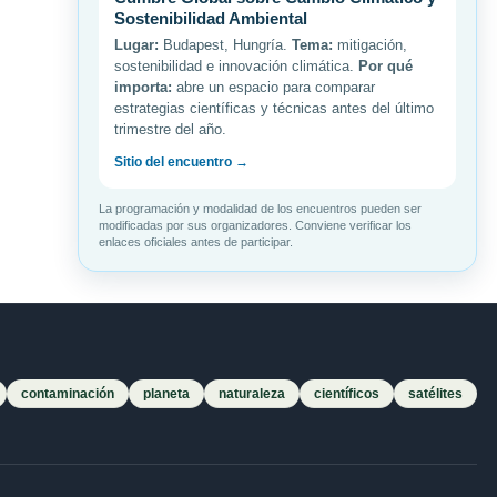
Sostenibilidad Ambiental
Lugar:
Budapest, Hungría.
Tema:
mitigación,
sostenibilidad e innovación climática.
Por qué
importa:
abre un espacio para comparar
estrategias científicas y técnicas antes del último
trimestre del año.
Sitio del encuentro →
La programación y modalidad de los encuentros pueden ser
modificadas por sus organizadores. Conviene verificar los
enlaces oficiales antes de participar.
contaminación
planeta
naturaleza
científicos
satélites