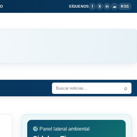
IO
SÍGUENOS
f
X
in
☁
RSS
⌕
Panel lateral ambiental