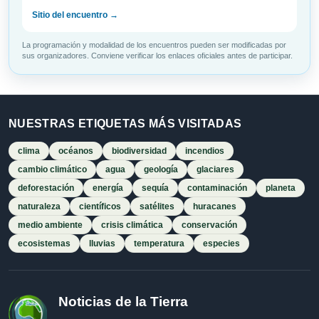
Sitio del encuentro →
La programación y modalidad de los encuentros pueden ser modificadas por
sus organizadores. Conviene verificar los enlaces oficiales antes de participar.
NUESTRAS ETIQUETAS MÁS VISITADAS
clima
océanos
biodiversidad
incendios
cambio climático
agua
geología
glaciares
deforestación
energía
sequía
contaminación
planeta
naturaleza
científicos
satélites
huracanes
medio ambiente
crisis climática
conservación
ecosistemas
lluvias
temperatura
especies
Noticias de la Tierra