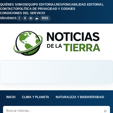
QUIÉNES SOMOS
EQUIPO EDITORIAL
RESPONSABILIDAD EDITORIAL
CONTACTO
POLÍTICA DE PRIVACIDAD Y COOKIES
CONDICIONES DEL SERVICIO
SÍGUENOS
f
X
in
☁
RSS
INICIO
CLIMA Y PLANETA
NATURALEZA Y BIODIVERSIDAD
C
⌕