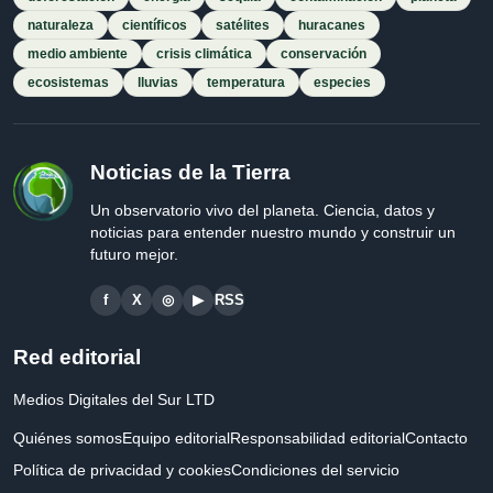
naturaleza
científicos
satélites
huracanes
medio ambiente
crisis climática
conservación
ecosistemas
lluvias
temperatura
especies
Noticias de la Tierra
Un observatorio vivo del planeta. Ciencia, datos y
noticias para entender nuestro mundo y construir un
futuro mejor.
f
X
◎
▶
RSS
Red editorial
Medios Digitales del Sur LTD
Quiénes somos
Equipo editorial
Responsabilidad editorial
Contacto
Política de privacidad y cookies
Condiciones del servicio