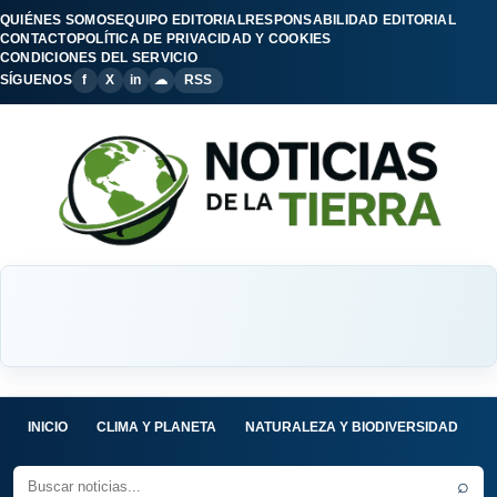
QUIÉNES SOMOS
EQUIPO EDITORIAL
RESPONSABILIDAD EDITORIAL
CONTACTO
POLÍTICA DE PRIVACIDAD Y COOKIES
CONDICIONES DEL SERVICIO
SÍGUENOS
f
X
in
☁
RSS
INICIO
CLIMA Y PLANETA
NATURALEZA Y BIODIVERSIDAD
C
⌕