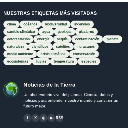
NUESTRAS ETIQUETAS MÁS VISITADAS
clima
océanos
biodiversidad
incendios
cambio climático
agua
geología
glaciares
deforestación
energía
sequía
contaminación
planeta
naturaleza
científicos
satélites
huracanes
medio ambiente
crisis climática
conservación
ecosistemas
lluvias
temperatura
especies
Noticias de la Tierra
Un observatorio vivo del planeta. Ciencia, datos y
noticias para entender nuestro mundo y construir un
futuro mejor.
f
X
◎
▶
RSS