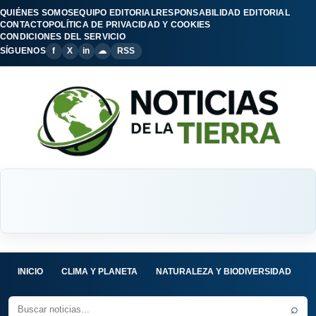
QUIÉNES SOMOS
EQUIPO EDITORIAL
RESPONSABILIDAD EDITORIAL
CONTACTO
POLÍTICA DE PRIVACIDAD Y COOKIES
CONDICIONES DEL SERVICIO
SÍGUENOS
f
X
in
☁
RSS
INICIO
CLIMA Y PLANETA
NATURALEZA Y BIODIVERSIDAD
C
⌕