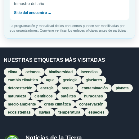
trimestre del año.
Sitio del encuentro →
La programación y modalidad de los encuentros pueden ser modificadas por
sus organizadores. Conviene verificar los enlaces oficiales antes de participar.
NUESTRAS ETIQUETAS MÁS VISITADAS
clima
océanos
biodiversidad
incendios
cambio climático
agua
geología
glaciares
deforestación
energía
sequía
contaminación
planeta
naturaleza
científicos
satélites
huracanes
medio ambiente
crisis climática
conservación
ecosistemas
lluvias
temperatura
especies
Noticias de la Tierra