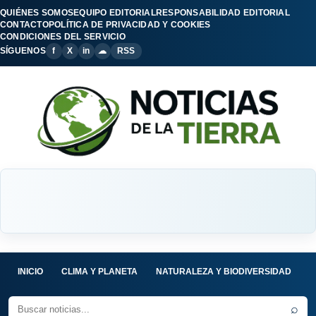
QUIÉNES SOMOS
EQUIPO EDITORIAL
RESPONSABILIDAD EDITORIAL
CONTACTO
POLÍTICA DE PRIVACIDAD Y COOKIES
CONDICIONES DEL SERVICIO
SÍGUENOS
f
X
in
☁
RSS
INICIO
CLIMA Y PLANETA
NATURALEZA Y BIODIVERSIDAD
C
⌕