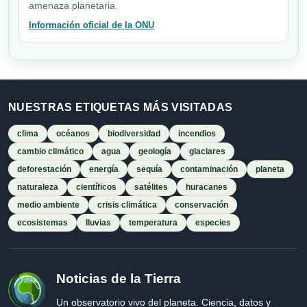
amenaza planetaria.
Información oficial de la ONU
NUESTRAS ETIQUETAS MÁS VISITADAS
clima
océanos
biodiversidad
incendios
cambio climático
agua
geología
glaciares
deforestación
energía
sequía
contaminación
planeta
naturaleza
científicos
satélites
huracanes
medio ambiente
crisis climática
conservación
ecosistemas
lluvias
temperatura
especies
Noticias de la Tierra
Un observatorio vivo del planeta. Ciencia, datos y