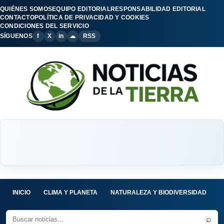
QUIÉNES SOMOS
EQUIPO EDITORIAL
RESPONSABILIDAD EDITORIAL
CONTACTO
POLÍTICA DE PRIVACIDAD Y COOKIES
CONDICIONES DEL SERVICIO
SÍGUENOS
f
X
in
☁
RSS
INICIO
CLIMA Y PLANETA
NATURALEZA Y BIODIVERSIDAD
C
⌕