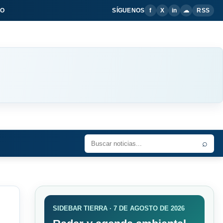
IO
SÍGUENOS
f
X
in
☁
RSS
⌕
SIDEBAR TIERRA · 7 DE AGOSTO DE 2026