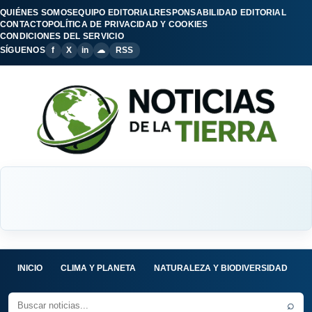
QUIÉNES SOMOS
EQUIPO EDITORIAL
RESPONSABILIDAD EDITORIAL
CONTACTO
POLÍTICA DE PRIVACIDAD Y COOKIES
CONDICIONES DEL SERVICIO
SÍGUENOS
f
X
in
☁
RSS
INICIO
CLIMA Y PLANETA
NATURALEZA Y BIODIVERSIDAD
C
⌕