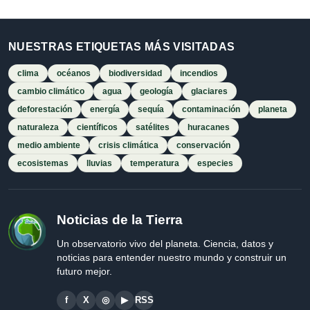
NUESTRAS ETIQUETAS MÁS VISITADAS
clima
océanos
biodiversidad
incendios
cambio climático
agua
geología
glaciares
deforestación
energía
sequía
contaminación
planeta
naturaleza
científicos
satélites
huracanes
medio ambiente
crisis climática
conservación
ecosistemas
lluvias
temperatura
especies
Noticias de la Tierra
Un observatorio vivo del planeta. Ciencia, datos y
noticias para entender nuestro mundo y construir un
futuro mejor.
f
X
◎
▶
RSS