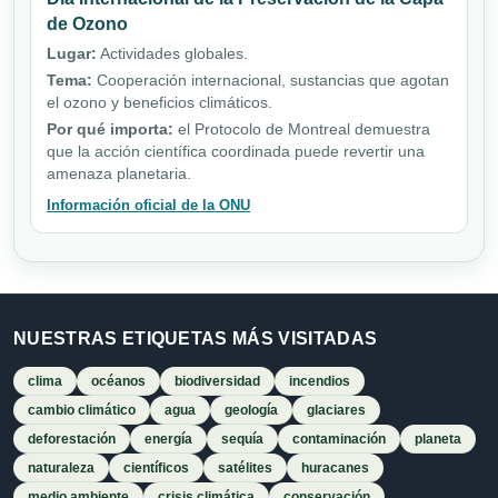
de Ozono
Lugar:
Actividades globales.
Tema:
Cooperación internacional, sustancias que agotan
el ozono y beneficios climáticos.
Por qué importa:
el Protocolo de Montreal demuestra
que la acción científica coordinada puede revertir una
amenaza planetaria.
Información oficial de la ONU
NUESTRAS ETIQUETAS MÁS VISITADAS
clima
océanos
biodiversidad
incendios
cambio climático
agua
geología
glaciares
deforestación
energía
sequía
contaminación
planeta
naturaleza
científicos
satélites
huracanes
medio ambiente
crisis climática
conservación