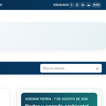
IO
SÍGUENOS
f
X
in
☁
RSS
⌕
SIDEBAR TIERRA · 7 DE AGOSTO DE 2026