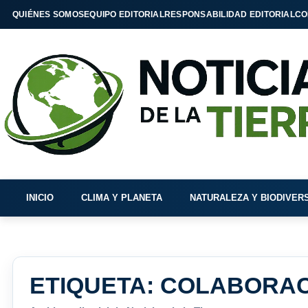
QUIÉNES SOMOS
EQUIPO EDITORIAL
RESPONSABILIDAD EDITORIAL
CO
INICIO
CLIMA Y PLANETA
NATURALEZA Y BIODIVER
ETIQUETA:
COLABORAC