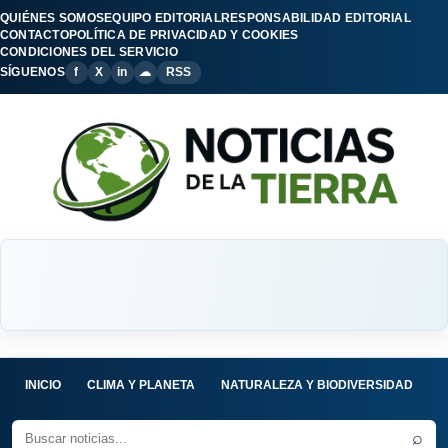
QUIÉNES SOMOS
EQUIPO EDITORIAL
RESPONSABILIDAD EDITORIAL
CONTACTO
POLÍTICA DE PRIVACIDAD Y COOKIES
CONDICIONES DEL SERVICIO
SÍGUENOS
f
X
in
☁
RSS
INICIO
CLIMA Y PLANETA
NATURALEZA Y BIODIVERSIDAD
C
⌕