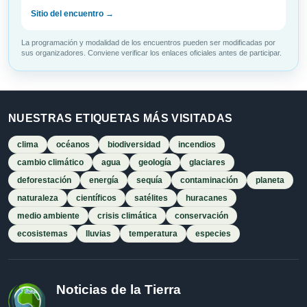
Sitio del encuentro →
La programación y modalidad de los encuentros pueden ser modificadas por
sus organizadores. Conviene verificar los enlaces oficiales antes de participar.
NUESTRAS ETIQUETAS MÁS VISITADAS
clima
océanos
biodiversidad
incendios
cambio climático
agua
geología
glaciares
deforestación
energía
sequía
contaminación
planeta
naturaleza
científicos
satélites
huracanes
medio ambiente
crisis climática
conservación
ecosistemas
lluvias
temperatura
especies
Noticias de la Tierra