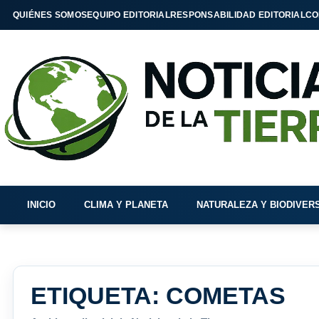
QUIÉNES SOMOS
EQUIPO EDITORIAL
RESPONSABILIDAD EDITORIAL
CO
INICIO
CLIMA Y PLANETA
NATURALEZA Y BIODIVER
ETIQUETA:
COMETAS