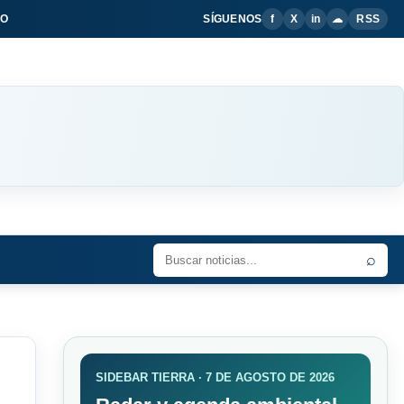
IO
SÍGUENOS
f
X
in
☁
RSS
⌕
SIDEBAR TIERRA · 7 DE AGOSTO DE 2026