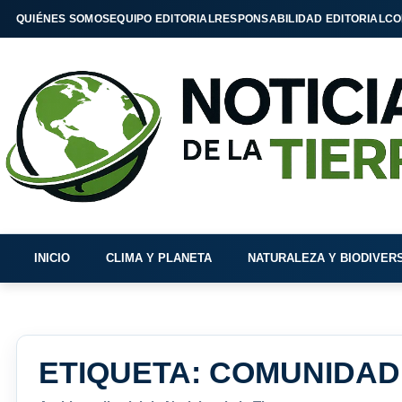
QUIÉNES SOMOS
EQUIPO EDITORIAL
RESPONSABILIDAD EDITORIAL
CO
INICIO
CLIMA Y PLANETA
NATURALEZA Y BIODIVER
ETIQUETA:
COMUNIDAD