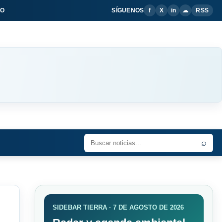
IO
SÍGUENOS
f
X
in
☁
RSS
⌕
SIDEBAR TIERRA · 7 DE AGOSTO DE 2026