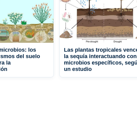
icrobios: los
Las plantas tropicales venc
smos del suelo
la sequía interactuando con
ra la
microbios específicos, seg
ión
un estudio