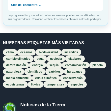
Sitio del encuentro →
La programación y modalidad de los encuentros pueden ser modificadas por
sus organizadores. Conviene verificar los enlaces oficiales antes de participar.
NUESTRAS ETIQUETAS MÁS VISITADAS
clima
océanos
biodiversidad
incendios
cambio climático
agua
geología
glaciares
deforestación
energía
sequía
contaminación
planeta
naturaleza
científicos
satélites
huracanes
medio ambiente
crisis climática
conservación
ecosistemas
lluvias
temperatura
especies
Noticias de la Tierra