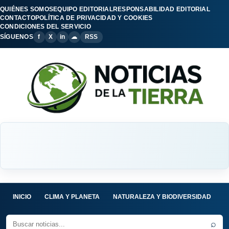
QUIÉNES SOMOS
EQUIPO EDITORIAL
RESPONSABILIDAD EDITORIAL
CONTACTO
POLÍTICA DE PRIVACIDAD Y COOKIES
CONDICIONES DEL SERVICIO
SÍGUENOS
f
X
in
☁
RSS
INICIO
CLIMA Y PLANETA
NATURALEZA Y BIODIVERSIDAD
C
⌕