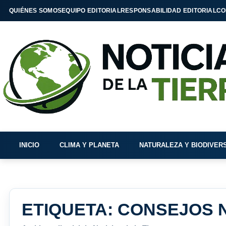
QUIÉNES SOMOS
EQUIPO EDITORIAL
RESPONSABILIDAD EDITORIAL
CO
INICIO
CLIMA Y PLANETA
NATURALEZA Y BIODIVER
ETIQUETA:
CONSEJOS 