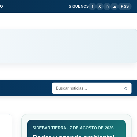
IO
SÍGUENOS
f
X
in
☁
RSS
⌕
SIDEBAR TIERRA · 7 DE AGOSTO DE 2026