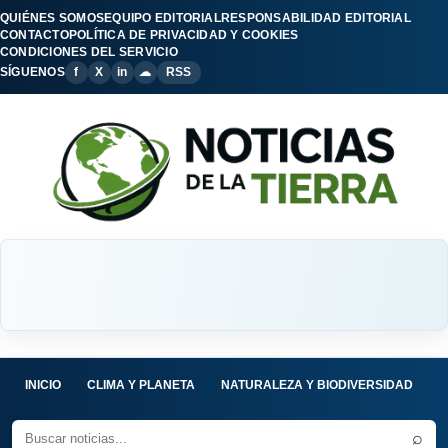
QUIÉNES SOMOS
EQUIPO EDITORIAL
RESPONSABILIDAD EDITORIAL
CONTACTO
POLÍTICA DE PRIVACIDAD Y COOKIES
CONDICIONES DEL SERVICIO
SÍGUENOS
f
X
in
☁
RSS
INICIO
CLIMA Y PLANETA
NATURALEZA Y BIODIVERSIDAD
C
⌕