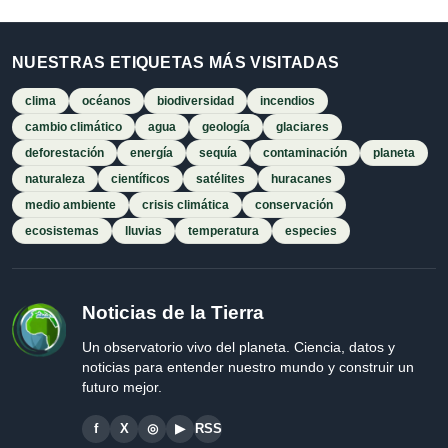
NUESTRAS ETIQUETAS MÁS VISITADAS
clima
océanos
biodiversidad
incendios
cambio climático
agua
geología
glaciares
deforestación
energía
sequía
contaminación
planeta
naturaleza
científicos
satélites
huracanes
medio ambiente
crisis climática
conservación
ecosistemas
lluvias
temperatura
especies
Noticias de la Tierra
Un observatorio vivo del planeta. Ciencia, datos y
noticias para entender nuestro mundo y construir un
futuro mejor.
f
X
◎
▶
RSS