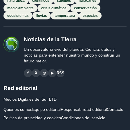
naturaleza
científicos
satélites
huracanes
medio ambiente
crisis climática
conservación
ecosistemas
lluvias
temperatura
especies
Noticias de la Tierra
Un observatorio vivo del planeta. Ciencia, datos y
noticias para entender nuestro mundo y construir un
futuro mejor.
f
X
◎
▶
RSS
Red editorial
Medios Digitales del Sur LTD
Quiénes somos
Equipo editorial
Responsabilidad editorial
Contacto
Política de privacidad y cookies
Condiciones del servicio