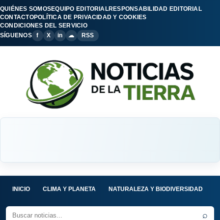
QUIÉNES SOMOS
EQUIPO EDITORIAL
RESPONSABILIDAD EDITORIAL
CONTACTO
POLÍTICA DE PRIVACIDAD Y COOKIES
CONDICIONES DEL SERVICIO
SÍGUENOS
f
X
in
☁
RSS
INICIO
CLIMA Y PLANETA
NATURALEZA Y BIODIVERSIDAD
C
⌕