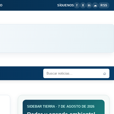
IO
SÍGUENOS
f
X
in
☁
RSS
⌕
SIDEBAR TIERRA · 7 DE AGOSTO DE 2026