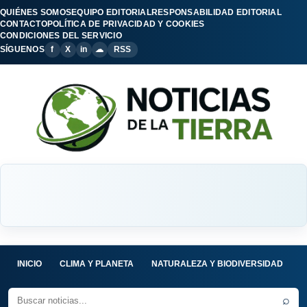
QUIÉNES SOMOS
EQUIPO EDITORIAL
RESPONSABILIDAD EDITORIAL
CONTACTO
POLÍTICA DE PRIVACIDAD Y COOKIES
CONDICIONES DEL SERVICIO
SÍGUENOS
f
X
in
☁
RSS
INICIO
CLIMA Y PLANETA
NATURALEZA Y BIODIVERSIDAD
C
⌕