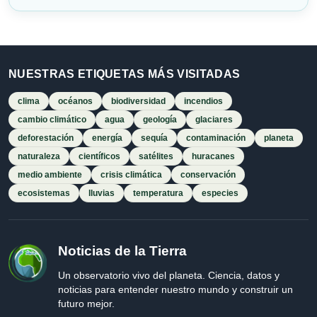
NUESTRAS ETIQUETAS MÁS VISITADAS
clima
océanos
biodiversidad
incendios
cambio climático
agua
geología
glaciares
deforestación
energía
sequía
contaminación
planeta
naturaleza
científicos
satélites
huracanes
medio ambiente
crisis climática
conservación
ecosistemas
lluvias
temperatura
especies
Noticias de la Tierra
Un observatorio vivo del planeta. Ciencia, datos y
noticias para entender nuestro mundo y construir un
futuro mejor.