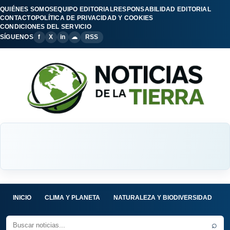
QUIÉNES SOMOS
EQUIPO EDITORIAL
RESPONSABILIDAD EDITORIAL
CONTACTO
POLÍTICA DE PRIVACIDAD Y COOKIES
CONDICIONES DEL SERVICIO
SÍGUENOS
f
X
in
☁
RSS
INICIO
CLIMA Y PLANETA
NATURALEZA Y BIODIVERSIDAD
C
⌕