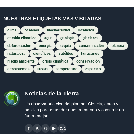
NUESTRAS ETIQUETAS MÁS VISITADAS
clima
océanos
biodiversidad
incendios
cambio climático
agua
geología
glaciares
deforestación
energía
sequía
contaminación
planeta
naturaleza
científicos
satélites
huracanes
medio ambiente
crisis climática
conservación
ecosistemas
lluvias
temperatura
especies
Noticias de la Tierra
Un observatorio vivo del planeta. Ciencia, datos y
noticias para entender nuestro mundo y construir un
futuro mejor.
f
X
◎
▶
RSS