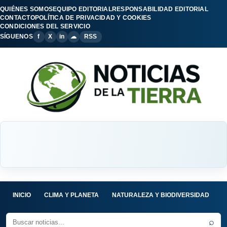
QUIÉNES SOMOS
EQUIPO EDITORIAL
RESPONSABILIDAD EDITORIAL
CONTACTO
POLÍTICA DE PRIVACIDAD Y COOKIES
CONDICIONES DEL SERVICIO
SÍGUENOS
f
X
in
☁
RSS
INICIO
CLIMA Y PLANETA
NATURALEZA Y BIODIVERSIDAD
C
⌕