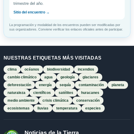
trimestre del año.
Sitio del encuentro →
La programación y modalidad de los encuentros pueden ser modificadas por
sus organizadores. Conviene verificar los enlaces oficiales antes de participar.
NUESTRAS ETIQUETAS MÁS VISITADAS
clima
océanos
biodiversidad
incendios
cambio climático
agua
geología
glaciares
deforestación
energía
sequía
contaminación
planeta
naturaleza
científicos
satélites
huracanes
medio ambiente
crisis climática
conservación
ecosistemas
lluvias
temperatura
especies
Noticias de la Tierra