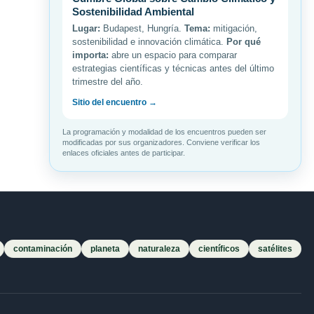
Sostenibilidad Ambiental
Lugar:
Budapest, Hungría.
Tema:
mitigación,
sostenibilidad e innovación climática.
Por qué
importa:
abre un espacio para comparar
estrategias científicas y técnicas antes del último
trimestre del año.
Sitio del encuentro →
La programación y modalidad de los encuentros pueden ser
modificadas por sus organizadores. Conviene verificar los
enlaces oficiales antes de participar.
contaminación
planeta
naturaleza
científicos
satélites