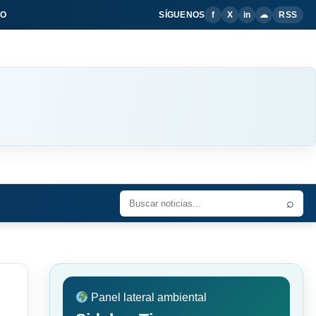
IO
SÍGUENOS
f
X
in
☁
RSS
⌕
Panel lateral ambiental