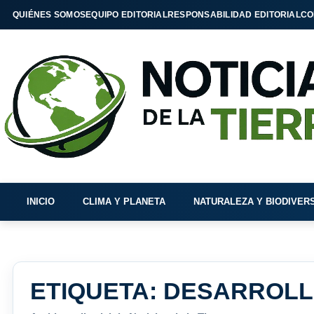
QUIÉNES SOMOS
EQUIPO EDITORIAL
RESPONSABILIDAD EDITORIAL
CO
INICIO
CLIMA Y PLANETA
NATURALEZA Y BIODIVER
ETIQUETA:
DESARROLL