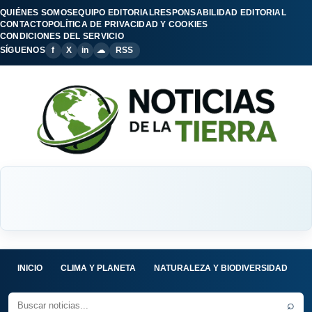
QUIÉNES SOMOS
EQUIPO EDITORIAL
RESPONSABILIDAD EDITORIAL
CONTACTO
POLÍTICA DE PRIVACIDAD Y COOKIES
CONDICIONES DEL SERVICIO
SÍGUENOS
f
X
in
☁
RSS
INICIO
CLIMA Y PLANETA
NATURALEZA Y BIODIVERSIDAD
C
⌕