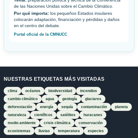
Tema:
preparación política y técnica de la Conferencia
de las Naciones Unidas sobre el Cambio Climático.
Por qué importa:
los pequeños Estados insulares
colocarán adaptación, financiación y pérdidas y daños
en el centro del debate.
Portal oficial de la CMNUCC
NUESTRAS ETIQUETAS MÁS VISITADAS
clima
océanos
biodiversidad
incendios
cambio climático
agua
geología
glaciares
deforestación
energía
sequía
contaminación
planeta
naturaleza
científicos
satélites
huracanes
medio ambiente
crisis climática
conservación
ecosistemas
lluvias
temperatura
especies