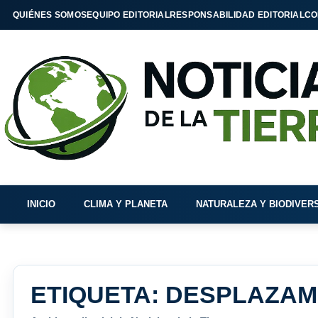
QUIÉNES SOMOS
EQUIPO EDITORIAL
RESPONSABILIDAD EDITORIAL
CO
INICIO
CLIMA Y PLANETA
NATURALEZA Y BIODIVER
ETIQUETA:
DESPLAZAM