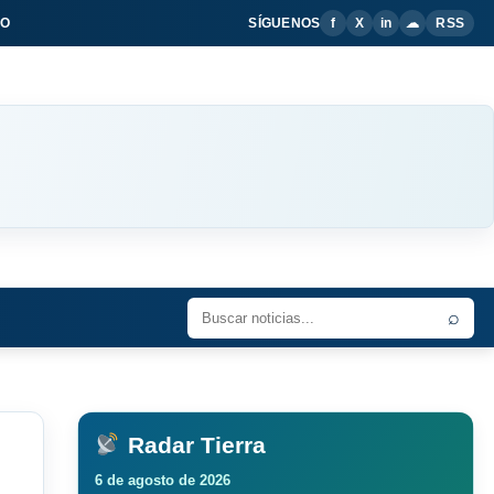
IO
SÍGUENOS
f
X
in
☁
RSS
⌕
Radar Tierra
6 de agosto de 2026