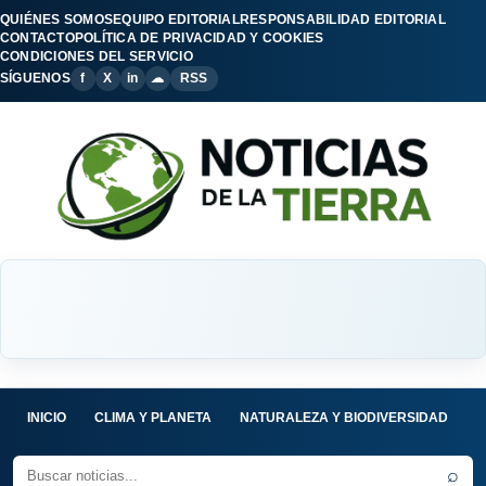
QUIÉNES SOMOS
EQUIPO EDITORIAL
RESPONSABILIDAD EDITORIAL
CONTACTO
POLÍTICA DE PRIVACIDAD Y COOKIES
CONDICIONES DEL SERVICIO
SÍGUENOS
f
X
in
☁
RSS
INICIO
CLIMA Y PLANETA
NATURALEZA Y BIODIVERSIDAD
C
⌕