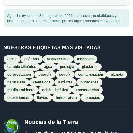
Agenda revisada el 8 de agosto de 2026. Las sedes, modalidades y
horarios pueden ser actualizados por las organizaciones convocantes.
NUESTRAS ETIQUETAS MÁS VISITADAS
clima
océanos
biodiversidad
incendios
cambio climático
agua
geología
glaciares
deforestación
energía
sequía
contaminación
planeta
naturaleza
científicos
satélites
huracanes
medio ambiente
crisis climática
conservación
ecosistemas
lluvias
temperatura
especies
Noticias de la Tierra
Un observatorio vivo del planeta. Ciencia, datos y