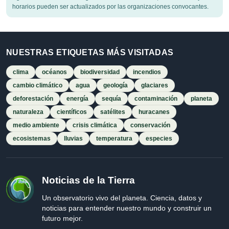
horarios pueden ser actualizados por las organizaciones convocantes.
NUESTRAS ETIQUETAS MÁS VISITADAS
clima
océanos
biodiversidad
incendios
cambio climático
agua
geología
glaciares
deforestación
energía
sequía
contaminación
planeta
naturaleza
científicos
satélites
huracanes
medio ambiente
crisis climática
conservación
ecosistemas
lluvias
temperatura
especies
Noticias de la Tierra
Un observatorio vivo del planeta. Ciencia, datos y
noticias para entender nuestro mundo y construir un
futuro mejor.