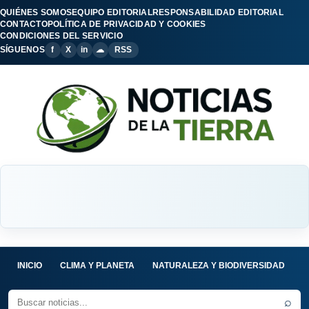
QUIÉNES SOMOS
EQUIPO EDITORIAL
RESPONSABILIDAD EDITORIAL
CONTACTO
POLÍTICA DE PRIVACIDAD Y COOKIES
CONDICIONES DEL SERVICIO
SÍGUENOS
f
X
in
☁
RSS
INICIO
CLIMA Y PLANETA
NATURALEZA Y BIODIVERSIDAD
C
⌕