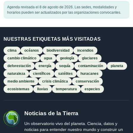
Agenda revisada el 8 de agosto de 2026. Las sedes, modalidades y
horarios pueden ser actualizados por las organizaciones convocantes.
NUESTRAS ETIQUETAS MÁS VISITADAS
clima
océanos
biodiversidad
incendios
cambio climático
agua
geología
glaciares
deforestación
energía
sequía
contaminación
planeta
naturaleza
científicos
satélites
huracanes
medio ambiente
crisis climática
conservación
ecosistemas
lluvias
temperatura
especies
Noticias de la Tierra
Un observatorio vivo del planeta. Ciencia, datos y
noticias para entender nuestro mundo y construir un