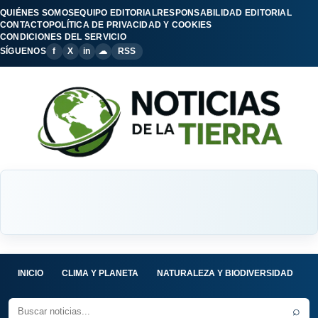
QUIÉNES SOMOS
EQUIPO EDITORIAL
RESPONSABILIDAD EDITORIAL
CONTACTO
POLÍTICA DE PRIVACIDAD Y COOKIES
CONDICIONES DEL SERVICIO
SÍGUENOS
f
X
in
☁
RSS
INICIO
CLIMA Y PLANETA
NATURALEZA Y BIODIVERSIDAD
C
⌕