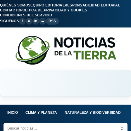
QUIÉNES SOMOS
EQUIPO EDITORIAL
RESPONSABILIDAD EDITORIAL
CONTACTO
POLÍTICA DE PRIVACIDAD Y COOKIES
CONDICIONES DEL SERVICIO
SÍGUENOS
f
X
in
☁
RSS
INICIO
CLIMA Y PLANETA
NATURALEZA Y BIODIVERSIDAD
C
⌕