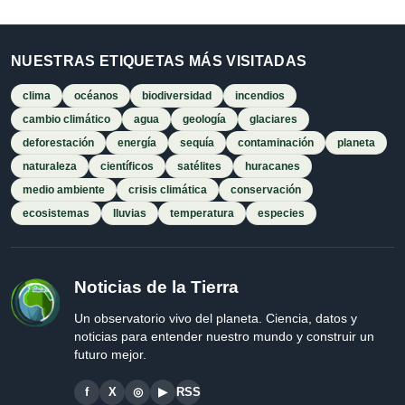
NUESTRAS ETIQUETAS MÁS VISITADAS
clima
océanos
biodiversidad
incendios
cambio climático
agua
geología
glaciares
deforestación
energía
sequía
contaminación
planeta
naturaleza
científicos
satélites
huracanes
medio ambiente
crisis climática
conservación
ecosistemas
lluvias
temperatura
especies
Noticias de la Tierra
Un observatorio vivo del planeta. Ciencia, datos y
noticias para entender nuestro mundo y construir un
futuro mejor.
f
X
◎
▶
RSS