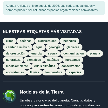
Agenda revisada el 8 de agosto de 2026. Las sedes, modalidades y
horarios pueden ser actualizados por las organizaciones convocantes.
NUESTRAS ETIQUETAS MÁS VISITADAS
clima
océanos
biodiversidad
incendios
cambio climático
agua
geología
glaciares
deforestación
energía
sequía
contaminación
planeta
naturaleza
científicos
satélites
huracanes
medio ambiente
crisis climática
conservación
ecosistemas
lluvias
temperatura
especies
Noticias de la Tierra
Un observatorio vivo del planeta. Ciencia, datos y
noticias para entender nuestro mundo y construir un