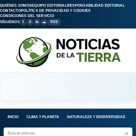
QUIÉNES SOMOS
EQUIPO EDITORIAL
RESPONSABILIDAD EDITORIAL
CONTACTO
POLÍTICA DE PRIVACIDAD Y COOKIES
CONDICIONES DEL SERVICIO
SÍGUENOS
f
X
in
☁
RSS
INICIO
CLIMA Y PLANETA
NATURALEZA Y BIODIVERSIDAD
C
⌕