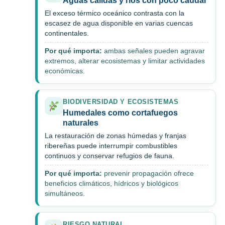
Aguas cálidas y ríos con poco caudal
El exceso térmico oceánico contrasta con la
escasez de agua disponible en varias cuencas
continentales.
Por qué importa:
ambas señales pueden agravar
extremos, alterar ecosistemas y limitar actividades
económicas.
BIODIVERSIDAD Y ECOSISTEMAS
Humedales como cortafuegos
naturales
La restauración de zonas húmedas y franjas
ribereñas puede interrumpir combustibles
continuos y conservar refugios de fauna.
Por qué importa:
prevenir propagación ofrece
beneficios climáticos, hídricos y biológicos
simultáneos.
RIESGO NATURAL