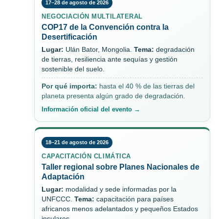
17–28 de agosto de 2026
NEGOCIACIÓN MULTILATERAL
COP17 de la Convención contra la
Desertificación
Lugar:
Ulán Bator, Mongolia.
Tema:
degradación
de tierras, resiliencia ante sequías y gestión
sostenible del suelo.
Por qué importa:
hasta el 40 % de las tierras del
planeta presenta algún grado de degradación.
Información oficial del evento →
18–21 de agosto de 2026
CAPACITACIÓN CLIMÁTICA
Taller regional sobre Planes Nacionales de
Adaptación
Lugar:
modalidad y sede informadas por la
UNFCCC.
Tema:
capacitación para países
africanos menos adelantados y pequeños Estados
insulares.