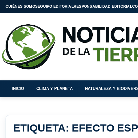
QUIÉNES SOMOS
EQUIPO EDITORIAL
RESPONSABILIDAD EDITORIAL
CO
INICIO
CLIMA Y PLANETA
NATURALEZA Y BIODIVER
ETIQUETA:
EFECTO ESP