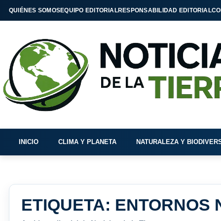
QUIÉNES SOMOS
EQUIPO EDITORIAL
RESPONSABILIDAD EDITORIAL
CO
INICIO
CLIMA Y PLANETA
NATURALEZA Y BIODIVER
ETIQUETA:
ENTORNOS 