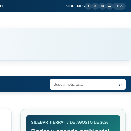
IO
SÍGUENOS
f
X
in
☁
RSS
⌕
SIDEBAR TIERRA · 7 DE AGOSTO DE 2026