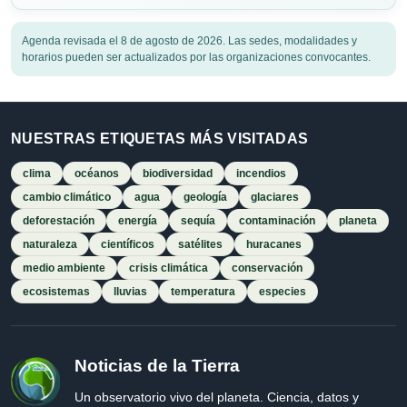
Agenda revisada el 8 de agosto de 2026. Las sedes, modalidades y
horarios pueden ser actualizados por las organizaciones convocantes.
NUESTRAS ETIQUETAS MÁS VISITADAS
clima
océanos
biodiversidad
incendios
cambio climático
agua
geología
glaciares
deforestación
energía
sequía
contaminación
planeta
naturaleza
científicos
satélites
huracanes
medio ambiente
crisis climática
conservación
ecosistemas
lluvias
temperatura
especies
Noticias de la Tierra
Un observatorio vivo del planeta. Ciencia, datos y