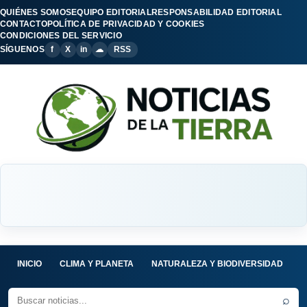
QUIÉNES SOMOS
EQUIPO EDITORIAL
RESPONSABILIDAD EDITORIAL
CONTACTO
POLÍTICA DE PRIVACIDAD Y COOKIES
CONDICIONES DEL SERVICIO
SÍGUENOS
f
X
in
☁
RSS
INICIO
CLIMA Y PLANETA
NATURALEZA Y BIODIVERSIDAD
C
⌕