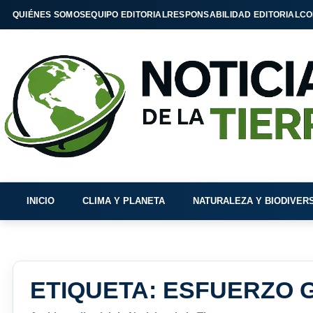
QUIÉNES SOMOS
EQUIPO EDITORIAL
RESPONSABILIDAD EDITORIAL
CO
INICIO
CLIMA Y PLANETA
NATURALEZA Y BIODIVER
ETIQUETA:
ESFUERZO 