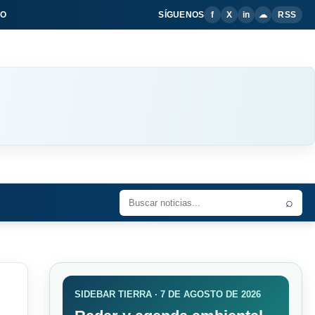
IO
SÍGUENOS
f
X
in
☁
RSS
⌕
SIDEBAR TIERRA · 7 DE AGOSTO DE 2026