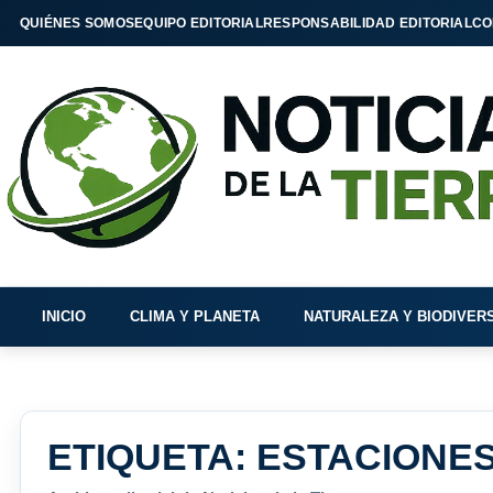
QUIÉNES SOMOS
EQUIPO EDITORIAL
RESPONSABILIDAD EDITORIAL
CO
INICIO
CLIMA Y PLANETA
NATURALEZA Y BIODIVER
ETIQUETA:
ESTACIONE