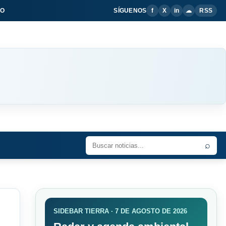
IO
SÍGUENOS
f
X
in
☁
RSS
⌕
SIDEBAR TIERRA · 7 DE AGOSTO DE 2026