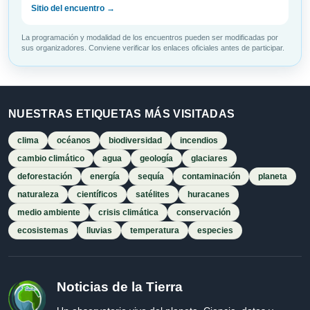
Sitio del encuentro →
La programación y modalidad de los encuentros pueden ser modificadas por
sus organizadores. Conviene verificar los enlaces oficiales antes de participar.
NUESTRAS ETIQUETAS MÁS VISITADAS
clima
océanos
biodiversidad
incendios
cambio climático
agua
geología
glaciares
deforestación
energía
sequía
contaminación
planeta
naturaleza
científicos
satélites
huracanes
medio ambiente
crisis climática
conservación
ecosistemas
lluvias
temperatura
especies
Noticias de la Tierra