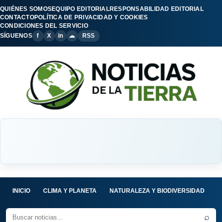
QUIÉNES SOMOS
EQUIPO EDITORIAL
RESPONSABILIDAD EDITORIAL
CONTACTO
POLÍTICA DE PRIVACIDAD Y COOKIES
CONDICIONES DEL SERVICIO
SÍGUENOS
f
X
in
☁
RSS
INICIO
CLIMA Y PLANETA
NATURALEZA Y BIODIVERSIDAD
C
⌕