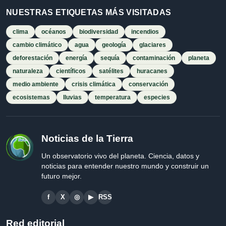
NUESTRAS ETIQUETAS MÁS VISITADAS
clima
océanos
biodiversidad
incendios
cambio climático
agua
geología
glaciares
deforestación
energía
sequía
contaminación
planeta
naturaleza
científicos
satélites
huracanes
medio ambiente
crisis climática
conservación
ecosistemas
lluvias
temperatura
especies
Noticias de la Tierra
Un observatorio vivo del planeta. Ciencia, datos y
noticias para entender nuestro mundo y construir un
futuro mejor.
f
X
◎
▶
RSS
Red editorial