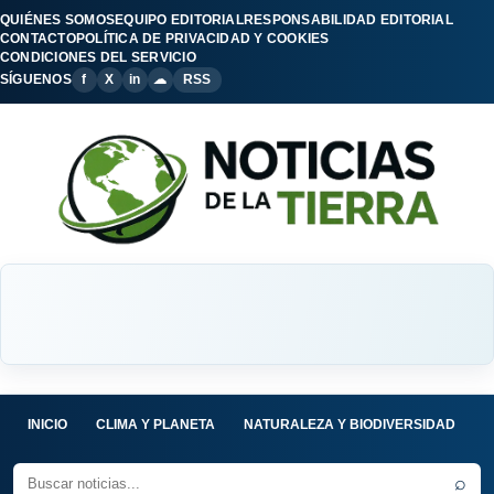
QUIÉNES SOMOS
EQUIPO EDITORIAL
RESPONSABILIDAD EDITORIAL
CONTACTO
POLÍTICA DE PRIVACIDAD Y COOKIES
CONDICIONES DEL SERVICIO
SÍGUENOS
f
X
in
☁
RSS
INICIO
CLIMA Y PLANETA
NATURALEZA Y BIODIVERSIDAD
C
⌕