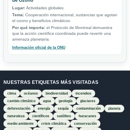
de Ozono
Lugar:
Actividades globales.
Tema:
Cooperación internacional, sustancias que agotan
el ozono y beneficios climáticos.
Por qué importa:
el Protocolo de Montreal demuestra
que la acción científica coordinada puede revertir una
amenaza planetaria.
Información oficial de la ONU
NUESTRAS ETIQUETAS MÁS VISITADAS
clima
océanos
biodiversidad
incendios
cambio climático
agua
geología
glaciares
deforestación
energía
sequía
contaminación
planeta
naturaleza
científicos
satélites
huracanes
medio ambiente
crisis climática
conservación