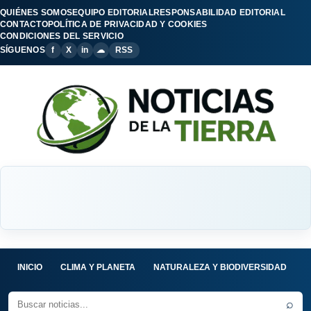
QUIÉNES SOMOS
EQUIPO EDITORIAL
RESPONSABILIDAD EDITORIAL
CONTACTO
POLÍTICA DE PRIVACIDAD Y COOKIES
CONDICIONES DEL SERVICIO
SÍGUENOS
f
X
in
☁
RSS
INICIO
CLIMA Y PLANETA
NATURALEZA Y BIODIVERSIDAD
C
⌕