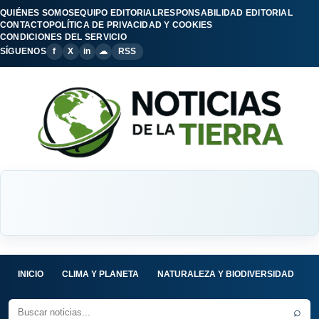
QUIÉNES SOMOS
EQUIPO EDITORIAL
RESPONSABILIDAD EDITORIAL
CONTACTO
POLÍTICA DE PRIVACIDAD Y COOKIES
CONDICIONES DEL SERVICIO
SÍGUENOS
f
X
in
☁
RSS
INICIO
CLIMA Y PLANETA
NATURALEZA Y BIODIVERSIDAD
C
⌕