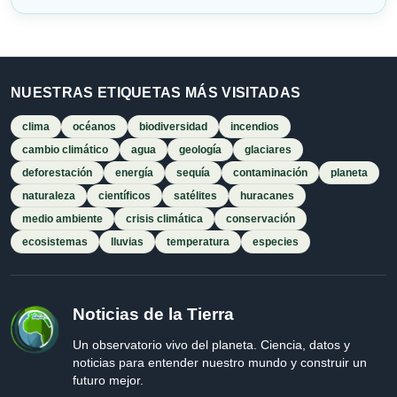
NUESTRAS ETIQUETAS MÁS VISITADAS
clima
océanos
biodiversidad
incendios
cambio climático
agua
geología
glaciares
deforestación
energía
sequía
contaminación
planeta
naturaleza
científicos
satélites
huracanes
medio ambiente
crisis climática
conservación
ecosistemas
lluvias
temperatura
especies
Noticias de la Tierra
Un observatorio vivo del planeta. Ciencia, datos y
noticias para entender nuestro mundo y construir un
futuro mejor.