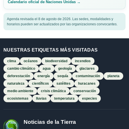
Calendario oficial de Naciones Unidas →
Agenda revisada el 8 de agosto de 2026. Las sedes, modalidades y
horarios pueden ser actualizados por las organizaciones convocantes.
NUESTRAS ETIQUETAS MÁS VISITADAS
clima
océanos
biodiversidad
incendios
cambio climático
agua
geología
glaciares
deforestación
energía
sequía
contaminación
planeta
naturaleza
científicos
satélites
huracanes
medio ambiente
crisis climática
conservación
ecosistemas
lluvias
temperatura
especies
Noticias de la Tierra