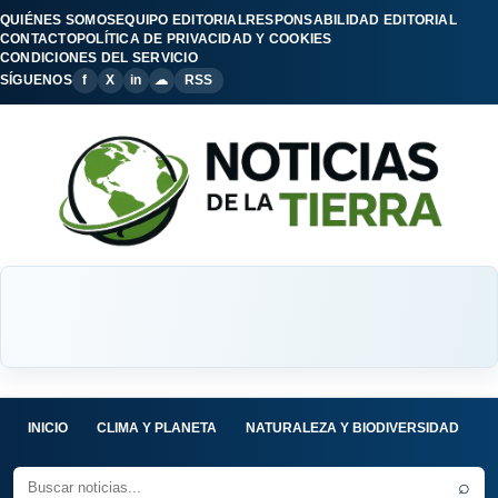
QUIÉNES SOMOS
EQUIPO EDITORIAL
RESPONSABILIDAD EDITORIAL
CONTACTO
POLÍTICA DE PRIVACIDAD Y COOKIES
CONDICIONES DEL SERVICIO
SÍGUENOS
f
X
in
☁
RSS
INICIO
CLIMA Y PLANETA
NATURALEZA Y BIODIVERSIDAD
C
⌕