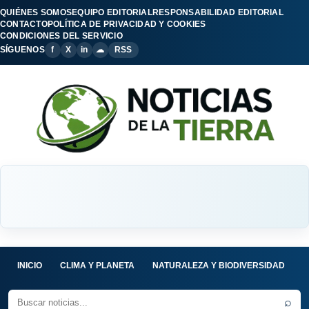
QUIÉNES SOMOS
EQUIPO EDITORIAL
RESPONSABILIDAD EDITORIAL
CONTACTO
POLÍTICA DE PRIVACIDAD Y COOKIES
CONDICIONES DEL SERVICIO
SÍGUENOS
f
X
in
☁
RSS
INICIO
CLIMA Y PLANETA
NATURALEZA Y BIODIVERSIDAD
C
⌕