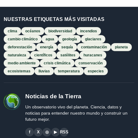
NUESTRAS ETIQUETAS MÁS VISITADAS
clima
océanos
biodiversidad
incendios
cambio climático
agua
geología
glaciares
deforestación
energía
sequía
contaminación
planeta
naturaleza
científicos
satélites
huracanes
medio ambiente
crisis climática
conservación
ecosistemas
lluvias
temperatura
especies
Noticias de la Tierra
Un observatorio vivo del planeta. Ciencia, datos y
noticias para entender nuestro mundo y construir un
futuro mejor.
f
X
◎
▶
RSS