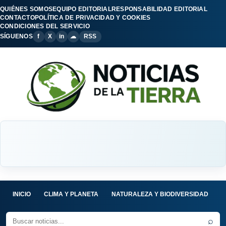
QUIÉNES SOMOS
EQUIPO EDITORIAL
RESPONSABILIDAD EDITORIAL
CONTACTO
POLÍTICA DE PRIVACIDAD Y COOKIES
CONDICIONES DEL SERVICIO
SÍGUENOS
f
X
in
☁
RSS
INICIO
CLIMA Y PLANETA
NATURALEZA Y BIODIVERSIDAD
C
⌕