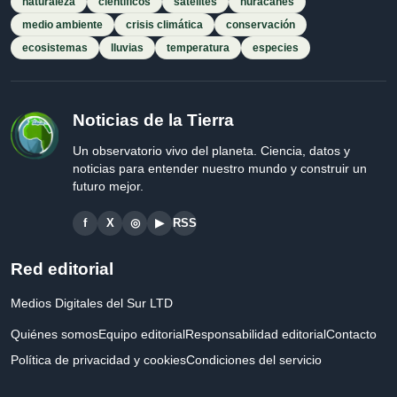
naturaleza
científicos
satélites
huracanes
medio ambiente
crisis climática
conservación
ecosistemas
lluvias
temperatura
especies
Noticias de la Tierra
Un observatorio vivo del planeta. Ciencia, datos y
noticias para entender nuestro mundo y construir un
futuro mejor.
f
X
◎
▶
RSS
Red editorial
Medios Digitales del Sur LTD
Quiénes somos
Equipo editorial
Responsabilidad editorial
Contacto
Política de privacidad y cookies
Condiciones del servicio