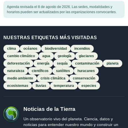
Agenda revisada el 8 de agosto de 2026. Las sedes, modalidades y
horarios pueden ser actualizados por las organizaciones convocantes.
NUESTRAS ETIQUETAS MÁS VISITADAS
clima
océanos
biodiversidad
incendios
cambio climático
agua
geología
glaciares
deforestación
energía
sequía
contaminación
planeta
naturaleza
científicos
satélites
huracanes
medio ambiente
crisis climática
conservación
ecosistemas
lluvias
temperatura
especies
Noticias de la Tierra
Un observatorio vivo del planeta. Ciencia, datos y
noticias para entender nuestro mundo y construir un