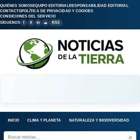
QUIÉNES SOMOS
EQUIPO EDITORIAL
RESPONSABILIDAD EDITORIAL
CONTACTO
POLÍTICA DE PRIVACIDAD Y COOKIES
CONDICIONES DEL SERVICIO
SÍGUENOS
f
X
in
☁
RSS
INICIO
CLIMA Y PLANETA
NATURALEZA Y BIODIVERSIDAD
C
⌕