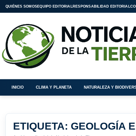
QUIÉNES SOMOS
EQUIPO EDITORIAL
RESPONSABILIDAD EDITORIAL
CO
INICIO
CLIMA Y PLANETA
NATURALEZA Y BIODIVER
ETIQUETA:
GEOLOGÍA 