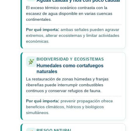
Aguas cálidas y ríos con poco caudal
El exceso térmico oceánico contrasta con la
escasez de agua disponible en varias cuencas
continentales.
Por qué importa:
ambas señales pueden agravar
extremos, alterar ecosistemas y limitar actividades
económicas.
BIODIVERSIDAD Y ECOSISTEMAS
Humedales como cortafuegos
naturales
La restauración de zonas húmedas y franjas
ribereñas puede interrumpir combustibles
continuos y conservar refugios de fauna.
Por qué importa:
prevenir propagación ofrece
beneficios climáticos, hídricos y biológicos
simultáneos.
RIESGO NATURAL