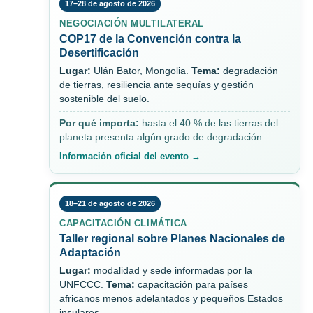
17–28 de agosto de 2026
NEGOCIACIÓN MULTILATERAL
COP17 de la Convención contra la
Desertificación
Lugar:
Ulán Bator, Mongolia.
Tema:
degradación
de tierras, resiliencia ante sequías y gestión
sostenible del suelo.
Por qué importa:
hasta el 40 % de las tierras del
planeta presenta algún grado de degradación.
Información oficial del evento →
18–21 de agosto de 2026
CAPACITACIÓN CLIMÁTICA
Taller regional sobre Planes Nacionales de
Adaptación
Lugar:
modalidad y sede informadas por la
UNFCCC.
Tema:
capacitación para países
africanos menos adelantados y pequeños Estados
insulares.