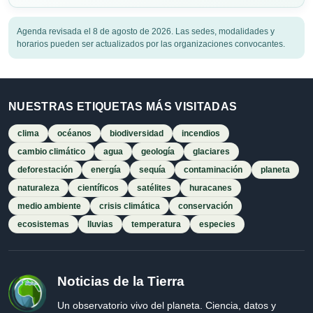
Agenda revisada el 8 de agosto de 2026. Las sedes, modalidades y
horarios pueden ser actualizados por las organizaciones convocantes.
NUESTRAS ETIQUETAS MÁS VISITADAS
clima
océanos
biodiversidad
incendios
cambio climático
agua
geología
glaciares
deforestación
energía
sequía
contaminación
planeta
naturaleza
científicos
satélites
huracanes
medio ambiente
crisis climática
conservación
ecosistemas
lluvias
temperatura
especies
Noticias de la Tierra
Un observatorio vivo del planeta. Ciencia, datos y