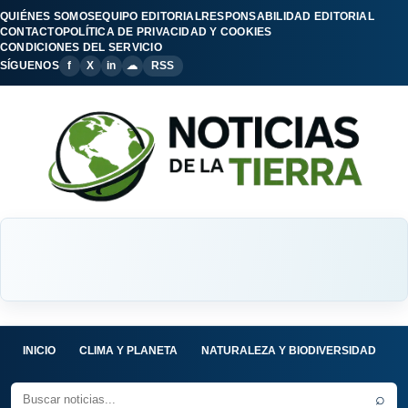
QUIÉNES SOMOS
EQUIPO EDITORIAL
RESPONSABILIDAD EDITORIAL
CONTACTO
POLÍTICA DE PRIVACIDAD Y COOKIES
CONDICIONES DEL SERVICIO
SÍGUENOS
f
X
in
☁
RSS
INICIO
CLIMA Y PLANETA
NATURALEZA Y BIODIVERSIDAD
C
⌕