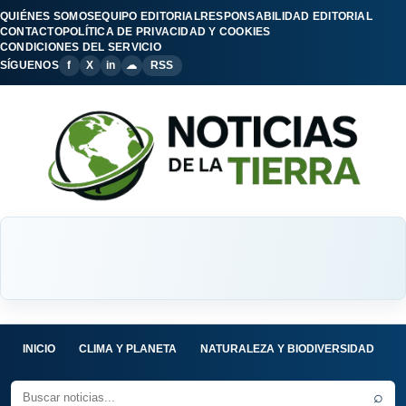
QUIÉNES SOMOS
EQUIPO EDITORIAL
RESPONSABILIDAD EDITORIAL
CONTACTO
POLÍTICA DE PRIVACIDAD Y COOKIES
CONDICIONES DEL SERVICIO
SÍGUENOS
f
X
in
☁
RSS
INICIO
CLIMA Y PLANETA
NATURALEZA Y BIODIVERSIDAD
C
⌕