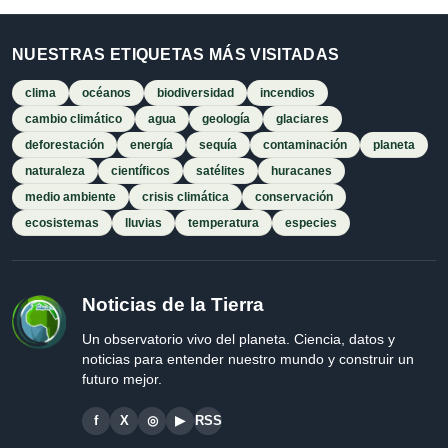
NUESTRAS ETIQUETAS MÁS VISITADAS
clima
océanos
biodiversidad
incendios
cambio climático
agua
geología
glaciares
deforestación
energía
sequía
contaminación
planeta
naturaleza
científicos
satélites
huracanes
medio ambiente
crisis climática
conservación
ecosistemas
lluvias
temperatura
especies
Noticias de la Tierra
Un observatorio vivo del planeta. Ciencia, datos y
noticias para entender nuestro mundo y construir un
futuro mejor.
f
X
◎
▶
RSS