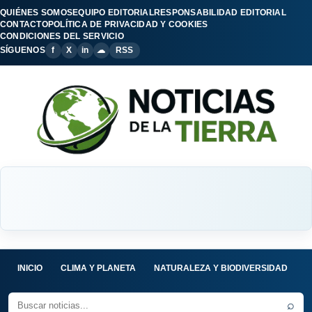
QUIÉNES SOMOS
EQUIPO EDITORIAL
RESPONSABILIDAD EDITORIAL
CONTACTO
POLÍTICA DE PRIVACIDAD Y COOKIES
CONDICIONES DEL SERVICIO
SÍGUENOS
f
X
in
☁
RSS
INICIO
CLIMA Y PLANETA
NATURALEZA Y BIODIVERSIDAD
C
⌕