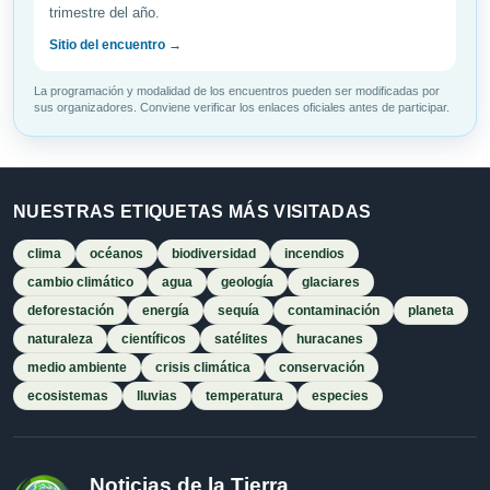
trimestre del año.
Sitio del encuentro →
La programación y modalidad de los encuentros pueden ser modificadas por
sus organizadores. Conviene verificar los enlaces oficiales antes de participar.
NUESTRAS ETIQUETAS MÁS VISITADAS
clima
océanos
biodiversidad
incendios
cambio climático
agua
geología
glaciares
deforestación
energía
sequía
contaminación
planeta
naturaleza
científicos
satélites
huracanes
medio ambiente
crisis climática
conservación
ecosistemas
lluvias
temperatura
especies
Noticias de la Tierra