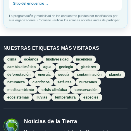
Sitio del encuentro →
La programación y modalidad de los encuentros pueden ser modificadas por
sus organizadores. Conviene verificar los enlaces oficiales antes de participar.
NUESTRAS ETIQUETAS MÁS VISITADAS
clima
océanos
biodiversidad
incendios
cambio climático
agua
geología
glaciares
deforestación
energía
sequía
contaminación
planeta
naturaleza
científicos
satélites
huracanes
medio ambiente
crisis climática
conservación
ecosistemas
lluvias
temperatura
especies
Noticias de la Tierra