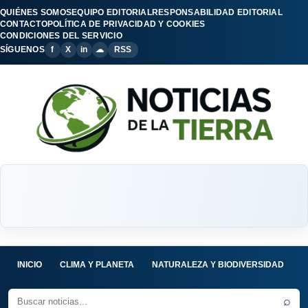
QUIÉNES SOMOS
EQUIPO EDITORIAL
RESPONSABILIDAD EDITORIAL
CONTACTO
POLÍTICA DE PRIVACIDAD Y COOKIES
CONDICIONES DEL SERVICIO
SÍGUENOS
f
X
in
☁
RSS
INICIO
CLIMA Y PLANETA
NATURALEZA Y BIODIVERSIDAD
C
⌕