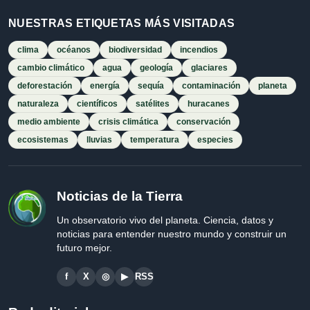
NUESTRAS ETIQUETAS MÁS VISITADAS
clima
océanos
biodiversidad
incendios
cambio climático
agua
geología
glaciares
deforestación
energía
sequía
contaminación
planeta
naturaleza
científicos
satélites
huracanes
medio ambiente
crisis climática
conservación
ecosistemas
lluvias
temperatura
especies
Noticias de la Tierra
Un observatorio vivo del planeta. Ciencia, datos y
noticias para entender nuestro mundo y construir un
futuro mejor.
f
X
◎
▶
RSS