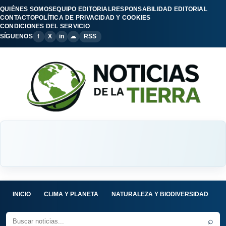
QUIÉNES SOMOS
EQUIPO EDITORIAL
RESPONSABILIDAD EDITORIAL
CONTACTO
POLÍTICA DE PRIVACIDAD Y COOKIES
CONDICIONES DEL SERVICIO
SÍGUENOS
f
X
in
☁
RSS
INICIO
CLIMA Y PLANETA
NATURALEZA Y BIODIVERSIDAD
C
⌕