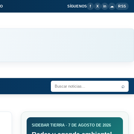
IO
SÍGUENOS
f
X
in
☁
RSS
⌕
SIDEBAR TIERRA · 7 DE AGOSTO DE 2026