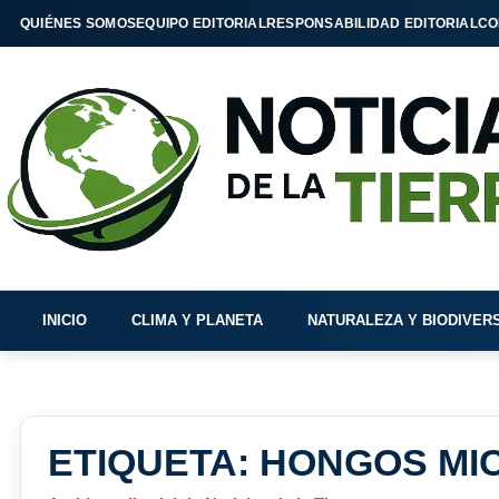
QUIÉNES SOMOS
EQUIPO EDITORIAL
RESPONSABILIDAD EDITORIAL
CO
INICIO
CLIMA Y PLANETA
NATURALEZA Y BIODIVER
ETIQUETA:
HONGOS MI