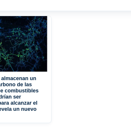
 almacenan un
arbono de las
de combustibles
drían ser
ara alcanzar el
revela un nuevo