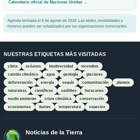
Calendario oficial de Naciones Unidas →
Agenda revisada el 8 de agosto de 2026. Las sedes, modalidades y
horarios pueden ser actualizados por las organizaciones convocantes.
NUESTRAS ETIQUETAS MÁS VISITADAS
clima
océanos
biodiversidad
incendios
cambio climático
agua
geología
glaciares
deforestación
energía
sequía
contaminación
planeta
naturaleza
científicos
satélites
huracanes
medio ambiente
crisis climática
conservación
ecosistemas
lluvias
temperatura
especies
Noticias de la Tierra