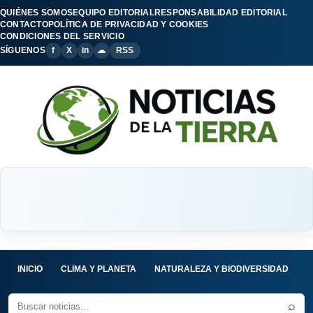
QUIÉNES SOMOS
EQUIPO EDITORIAL
RESPONSABILIDAD EDITORIAL
CONTACTO
POLÍTICA DE PRIVACIDAD Y COOKIES
CONDICIONES DEL SERVICIO
SÍGUENOS
f
X
in
☁
RSS
INICIO
CLIMA Y PLANETA
NATURALEZA Y BIODIVERSIDAD
C
⌕